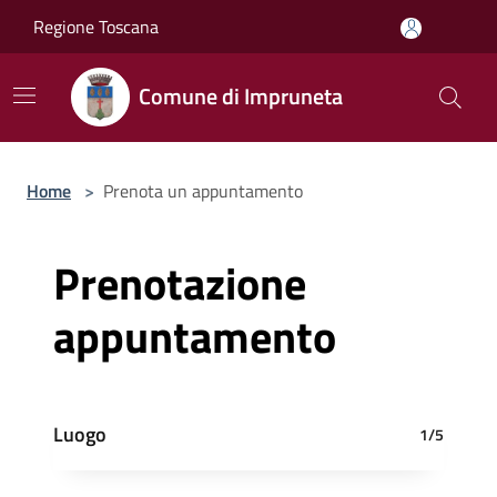
Salta al contenuto principale
Regione Toscana
Comune di Impruneta
Home
>
Prenota un appuntamento
Prenotazione
appuntamento
Luogo
1/5