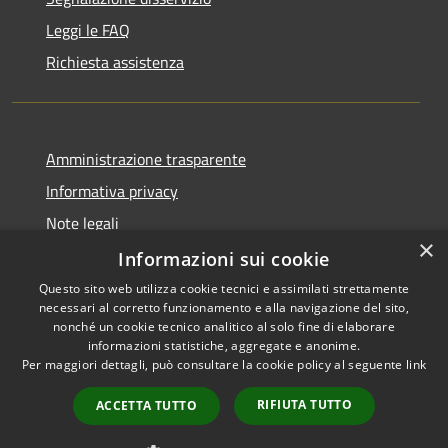
Leggi le FAQ
Richiesta assistenza
Amministrazione trasparente
Informativa privacy
Note legali
×
Dichiarazione di accessibilità
Informazioni sui cookie
Questo sito web utilizza cookie tecnici e assimilati strettamente
necessari al corretto funzionamento e alla navigazione del sito,
nonché un cookie tecnico analitico al solo fine di elaborare
informazioni statistiche, aggregate e anonime.
RSS
Copyright © 2026 • Comune di
Per maggiori dettagli, può consultare la cookie policy al seguente
link
Accessibilità
Impruneta • Powered by
Privacy
Municipium
Accesso
•
RIFIUTA TUTTO
ACCETTA TUTTO
Cookie
redazione