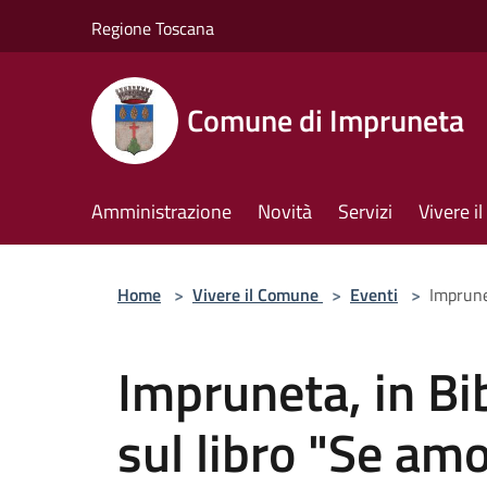
Salta al contenuto principale
Regione Toscana
Comune di Impruneta
Amministrazione
Novità
Servizi
Vivere 
Home
>
Vivere il Comune
>
Eventi
>
Imprune
Impruneta, in Bib
sul libro "Se am