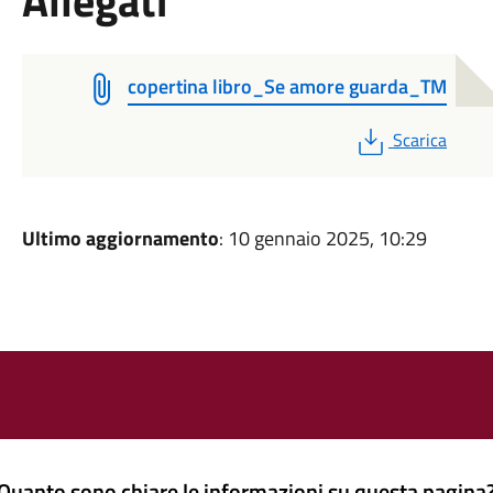
Allegati
copertina libro_Se amore guarda_TM
PDF
Scarica
Ultimo aggiornamento
: 10 gennaio 2025, 10:29
Quanto sono chiare le informazioni su questa pagina