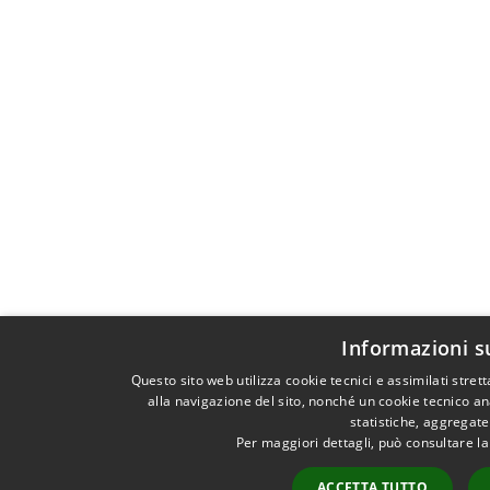
Informazioni s
Questo sito web utilizza cookie tecnici e assimilati str
alla navigazione del sito, nonché un cookie tecnico ana
statistiche, aggregat
Per maggiori dettagli, può consultare l
ACCETTA TUTTO