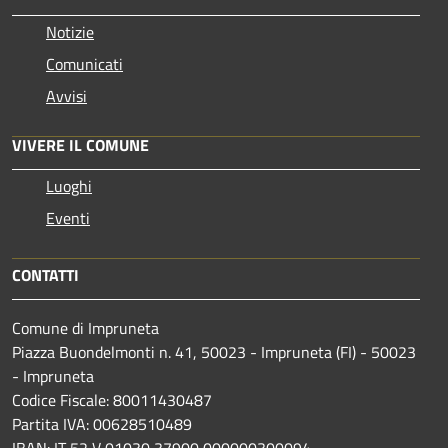
Notizie
Comunicati
Avvisi
VIVERE IL COMUNE
Luoghi
Eventi
CONTATTI
Comune di Impruneta
Piazza Buondelmonti n. 41, 50023 - Impruneta (FI) - 50023
- Impruneta
Codice Fiscale: 80011430487
Partita IVA: 00628510489
IBAN: IT 52 V 01030 37900 000000300094