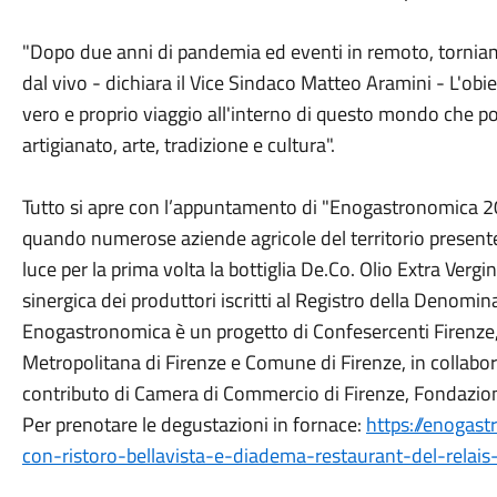
"Dopo due anni di pandemia ed eventi in remoto, torniam
dal vivo - dichiara il Vice Sindaco Matteo Aramini - L'obiet
vero e proprio viaggio all'interno di questo mondo che p
artigianato, arte, tradizione e cultura".
Tutto si apre con l’appuntamento di "Enogastronomica 20
quando numerose aziende agricole del territorio presenter
luce per la prima volta la bottiglia De.Co. Olio Extra Ver
sinergica dei produttori iscritti al Registro della Denom
Enogastronomica è un progetto di Confesercenti Firenze, 
Metropolitana di Firenze e Comune di Firenze, in collabor
contributo di Camera di Commercio di Firenze, Fondazio
Per prenotare le degustazioni in fornace:
https://enogas
con-ristoro-bellavista-e-diadema-restaurant-del-relais