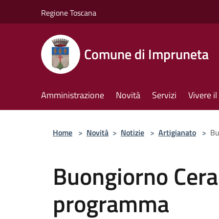
Salta al contenuto principale
Regione Toscana
Comune di Impruneta
Amministrazione
Novità
Servizi
Vivere 
Home
>
Novità
>
Notizie
>
Artigianato
>
Bu
Buongiorno Cera
programma