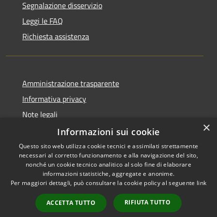
Segnalazione disservizio
Leggi le FAQ
Richiesta assistenza
Amministrazione trasparente
Informativa privacy
Note legali
×
Dichiarazione di accessibilità
Informazioni sui cookie
Questo sito web utilizza cookie tecnici e assimilati strettamente
necessari al corretto funzionamento e alla navigazione del sito,
nonché un cookie tecnico analitico al solo fine di elaborare
informazioni statistiche, aggregate e anonime.
RSS
Copyright © 2026 • Comune di
Per maggiori dettagli, può consultare la cookie policy al seguente
link
Accessibilità
Impruneta • Powered by
Privacy
Municipium
Accesso
•
RIFIUTA TUTTO
ACCETTA TUTTO
Cookie
redazione