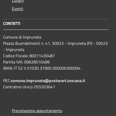
Luoghi
Eventi
CONTATTI
Comune di Impruneta
Piazza Buondelmonti n. 41, 50023 - Impruneta (FI) - 50023
- Impruneta
Codice Fiscale: 80011430487
Partita IVA: 00628510489
IBAN: IT 52 V 01030 37900 000000300094
PEC:
comune.impruneta@postacert.toscana.it
Centralino Unico: 055203641
Prenotazione appuntamento