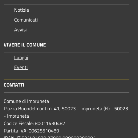
Notizie
Comunicati
Avvisi
VIVERE IL COMUNE
Luoghi
Eventi
CONTATTI
Comune di Impruneta
Piazza Buondelmonti n. 41, 50023 - Impruneta (FI) - 50023
- Impruneta
Codice Fiscale: 80011430487
Partita IVA: 00628510489
IBAN: IT 52 V 01030 37900 000000300094