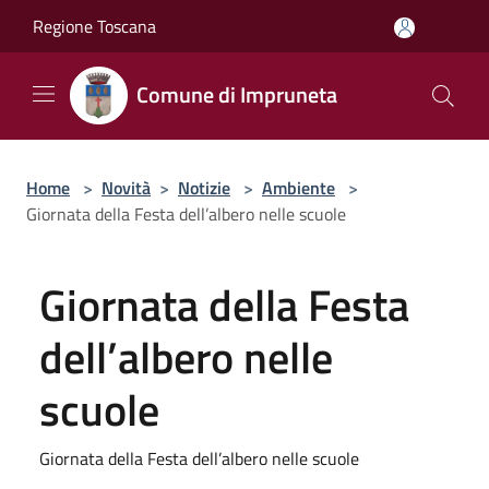
Salta al contenuto principale
Regione Toscana
Comune di Impruneta
Home
>
Novità
>
Notizie
>
Ambiente
>
Giornata della Festa dell’albero nelle scuole
Giornata della Festa
dell’albero nelle
scuole
Giornata della Festa dell’albero nelle scuole