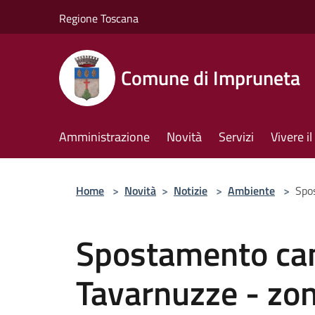
Salta al contenuto principale
Regione Toscana
Comune di Impruneta
Amministrazione
Novità
Servizi
Vivere 
Home
>
Novità
>
Notizie
>
Ambiente
>
Spo
Spostamento ca
Tavarnuzze - zo