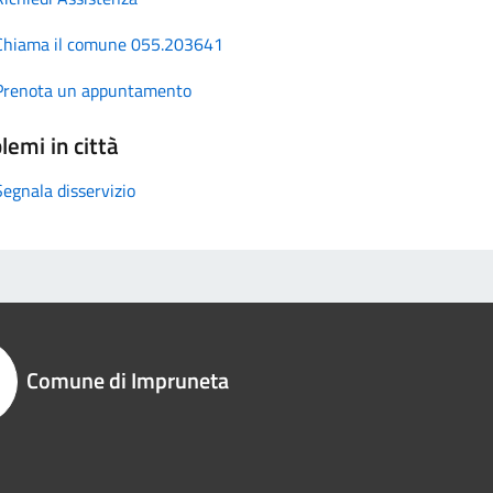
Chiama il comune 055.203641
Prenota un appuntamento
lemi in città
Segnala disservizio
Comune di Impruneta