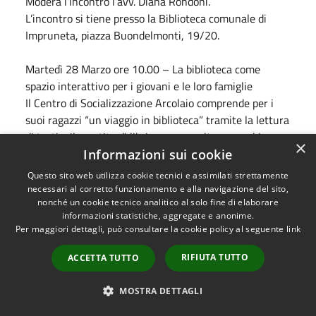
Modera l’incontro l’avv. Diana Rondoni.
L’incontro si tiene presso la Biblioteca comunale di
Impruneta, piazza Buondelmonti, 19/20.
Martedì 28
Marzo
ore 10.00 – La biblioteca come
spazio interattivo per i giovani e le loro famiglie
Il Centro di Socializzazione Arcolaio comprende per i
suoi ragazzi “un viaggio in biblioteca” tramite la lettura
di testi e il prestito di libri come crescita e scambio
×
culturale.
Informazioni sui cookie
L’incontro si tiene presso la Biblioteca comunale di
Questo sito web utilizza cookie tecnici e assimilati strettamente
Impruneta, piazza Buondelmonti, 19/20.
necessari al corretto funzionamento e alla navigazione del sito,
Evento riservato al Centro di Socializzazione.
nonché un cookie tecnico analitico al solo fine di elaborare
informazioni statistiche, aggregate e anonime.
Per maggiori dettagli, può consultare la cookie policy al seguente
link
Venerdì 7
Aprile
ore 16.30 – Ripide storie rapide
Laboratorio per bambini da 3 a 6 anni a cura di E.D.A.
RIFIUTA TUTTO
ACCETTA TUTTO
Servizi, basato sul libro Bernard Friot, Ricette per
racconti a testa in giù, il Castoro, 2011.
MOSTRA DETTAGLI
L’evento si tiene presso la Biblioteca comunale di