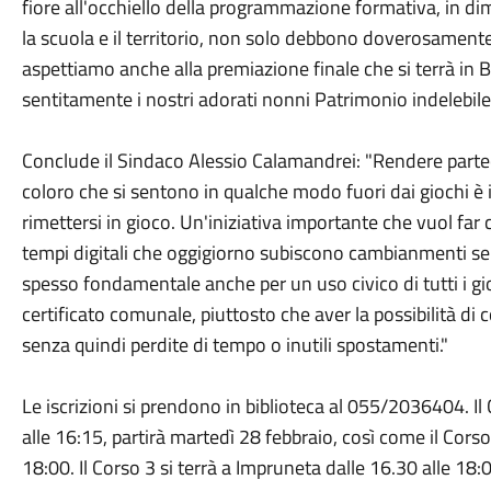
fiore all'occhiello della programmazione formativa, in d
la scuola e il territorio, non solo debbono doverosamente v
aspettiamo anche alla premiazione finale che si terrà in Bi
sentitamente i nostri adorati nonni Patrimonio indelebi
Conclude il Sindaco Alessio Calamandrei: "Rendere part
coloro che si sentono in qualche modo fuori dai giochi è 
rimettersi in gioco. Un'iniziativa importante che vuol far
tempi digitali che oggigiorno subiscono cambianmenti sem
spesso fondamentale anche per un uso civico di tutti i gi
certificato comunale, piuttosto che aver la possibilità di co
senza quindi perdite di tempo o inutili spostamenti."
Le iscrizioni si prendono in biblioteca al 055/2036404. I
alle 16:15, partirà martedì 28 febbraio, così come il Cors
18:00. Il Corso 3 si terrà a Impruneta dalle 16.30 alle 18: