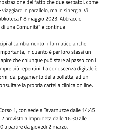
imostrazione del fatto che due serbatoi, come
iaggiare in parallelo, ma in sinergia. Vi
blioteca l'
8 maggio 2023
. Abbraccio
le di una Comunità" e continua
ecipi al cambiamento informatico anche
importante, in quanto è per loro stessi un
 capire che chiunque può stare al passo con i
pre più repentini. La conoscenza digitale è
orni, dal pagamento della bolletta, ad un
nsultare la propria cartella clinica on line,
l Corso 1, con sede a Tavarnuzze dalle 14:45
o 2 previsto a Impruneta dalle 16.30 alle
00 a partire da giovedì 2 marzo.