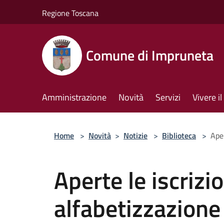
Salta al contenuto principale
Regione Toscana
Comune di Impruneta
Amministrazione
Novità
Servizi
Vivere 
Home
>
Novità
>
Notizie
>
Biblioteca
>
Aper
Aperte le iscrizio
alfabetizzazione