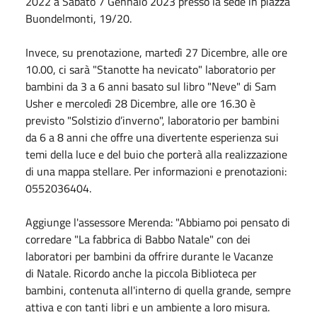
2022
a Sabato
7 Gennaio 2023
presso la sede in piazza
Buondelmonti, 19/20.
Invece, su prenotazione, martedì 27 Dicembre, alle ore
10.00, ci sarà "
Stanotte
ha nevicato" laboratorio per
bambini da 3 a 6 anni basato sul libro "Neve" di Sam
Usher e mercoledì 28 Dicembre, alle ore 16.30 è
previsto "Solstizio d’inverno", laboratorio per bambini
da 6 a 8 anni che offre una divertente esperienza sui
temi della luce e del buio che porterà alla realizzazione
di una mappa stellare. Per informazioni e prenotazioni:
0552036404.
Aggiunge l'assessore Merenda: "Abbiamo poi pensato di
corredare "La fabbrica di Babbo
Natale
" con dei
laboratori per bambini da offrire durante le Vacanze
di
Natale
. Ricordo anche la piccola Biblioteca per
bambini, contenuta all'interno di quella grande, sempre
attiva e con tanti libri e un ambiente a loro misura.