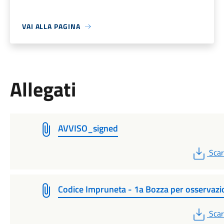
VAI ALLA PAGINA
Allegati
AVVISO_signed
PDF
Scar
Codice Impruneta - 1a Bozza per osservazi
PDF
Scar