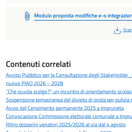
Modulo proposta modifiche e-o integrazion
PDF
Scar
Contenuti correlati
Avviso Pubblico per la Consultazione degli StakeHolder_P
nuovo PIAO 2026 – 2028
“Che scuola scelgo?", un incontro di orientamento scolast
Sospensione temporanea del divieto di sosta per pulizia 
Avvio del Censimento permanente 2025 a Impruneta
Convocazione Commissione elettorale comunale a Impr
Ritiro tesserini venatori 2025/2026 al via dal 4 agosto