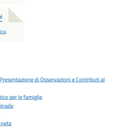
i
ica
resentazione di Osservazioni e Contributi al
ico per le famiglie
strade
uneta