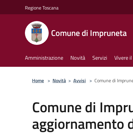
Salta al contenuto principale
Regione Toscana
Comune di Impruneta
Amministrazione
Novità
Servizi
Vivere 
Home
>
Novità
>
Avvisi
>
Comune di Imprunet
Comune di Impru
aggiornamento de