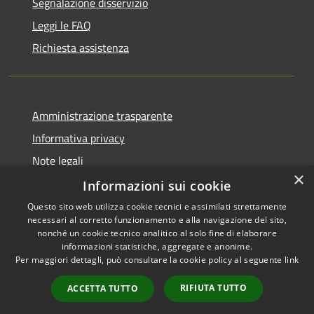
Segnalazione disservizio
Leggi le FAQ
Richiesta assistenza
Amministrazione trasparente
Informativa privacy
Note legali
×
Dichiarazione di accessibilità
Informazioni sui cookie
Questo sito web utilizza cookie tecnici e assimilati strettamente
necessari al corretto funzionamento e alla navigazione del sito,
nonché un cookie tecnico analitico al solo fine di elaborare
informazioni statistiche, aggregate e anonime.
RSS
Copyright © 2026 • Comune di
Per maggiori dettagli, può consultare la cookie policy al seguente
link
Accessibilità
Impruneta • Powered by
Privacy
Municipium
Accesso
•
RIFIUTA TUTTO
ACCETTA TUTTO
Cookie
redazione