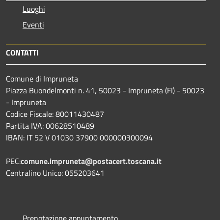
Luoghi
Eventi
CONTATTI
Comune di Impruneta
Piazza Buondelmonti n. 41, 50023 - Impruneta (FI) - 50023
- Impruneta
Codice Fiscale: 80011430487
Partita IVA: 00628510489
IBAN: IT 52 V 01030 37900 000000300094
PEC:
comune.impruneta@postacert.toscana.it
Centralino Unico: 055203641
Prenotazione appuntamento