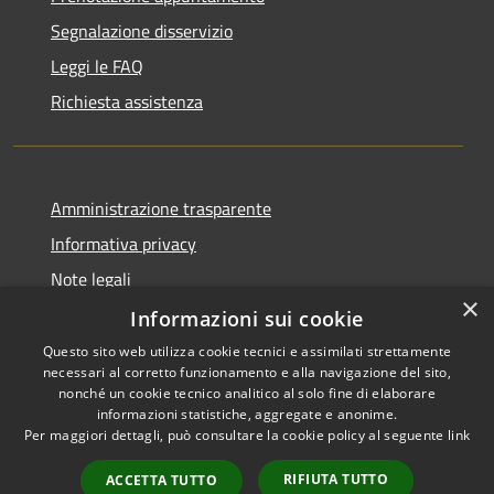
Segnalazione disservizio
Leggi le FAQ
Richiesta assistenza
Amministrazione trasparente
Informativa privacy
Note legali
×
Dichiarazione di accessibilità
Informazioni sui cookie
Questo sito web utilizza cookie tecnici e assimilati strettamente
necessari al corretto funzionamento e alla navigazione del sito,
nonché un cookie tecnico analitico al solo fine di elaborare
informazioni statistiche, aggregate e anonime.
RSS
Copyright © 2026 • Comune di
Per maggiori dettagli, può consultare la cookie policy al seguente
link
Accessibilità
Impruneta • Powered by
Privacy
Municipium
Accesso
•
RIFIUTA TUTTO
ACCETTA TUTTO