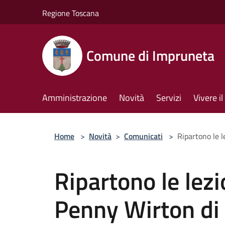
Salta al contenuto principale
Regione Toscana
Comune di Impruneta
Amministrazione
Novità
Servizi
Vivere 
Home
>
Novità
>
Comunicati
>
Ripartono le 
Ripartono le lezi
Penny Wirton di