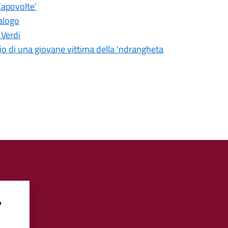
Capovolte’
alogo
 Verdi
gio di una giovane vittima della 'ndrangheta
?