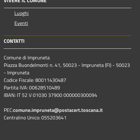
VIVERE IL COMUNE
Luoghi
Eventi
CONTATTI
Comune di Impruneta
Piazza Buondelmonti n. 41, 50023 - Impruneta (FI) - 50023
- Impruneta
Codice Fiscale: 80011430487
Partita IVA: 00628510489
IBAN: IT 52 V 01030 37900 000000300094
PEC:
comune.impruneta@postacert.toscana.it
Centralino Unico: 055203641