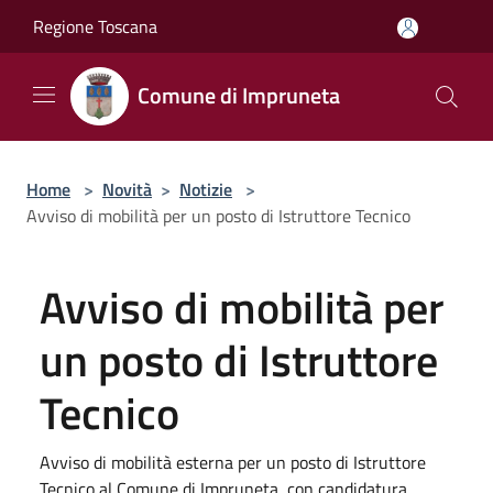
Salta al contenuto principale
Regione Toscana
Comune di Impruneta
Home
>
Novità
>
Notizie
>
Avviso di mobilità per un posto di Istruttore Tecnico
Avviso di mobilità per
un posto di Istruttore
Tecnico
Avviso di mobilità esterna per un posto di Istruttore
Tecnico al Comune di Impruneta, con candidatura