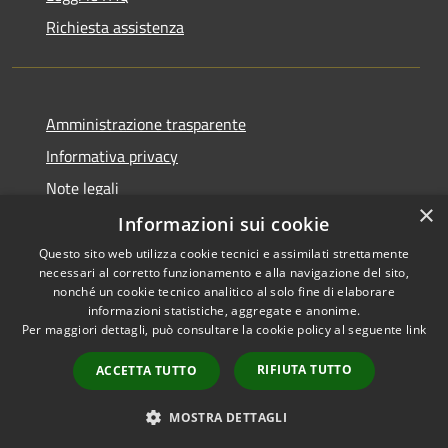
Richiesta assistenza
Amministrazione trasparente
Informativa privacy
Note legali
×
Dichiarazione di accessibilità
Informazioni sui cookie
Questo sito web utilizza cookie tecnici e assimilati strettamente
necessari al corretto funzionamento e alla navigazione del sito,
nonché un cookie tecnico analitico al solo fine di elaborare
informazioni statistiche, aggregate e anonime.
RSS
Copyright © 2026 • Comune di
Per maggiori dettagli, può consultare la cookie policy al seguente
link
Accessibilità
Impruneta • Powered by
Privacy
Municipium
Accesso
•
RIFIUTA TUTTO
ACCETTA TUTTO
Cookie
redazione
Mappa del sito
MOSTRA DETTAGLI