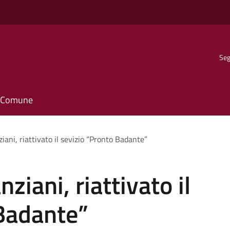
Seg
il Comune
iani, riattivato il sevizio “Pronto Badante”
ziani, riattivato il
 Badante”