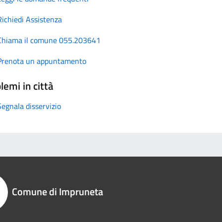
Richiedi Assistenza
Chiama il comune 055.203641
Prenota un appuntamento
lemi in città
Segnala disservizio
Comune di Impruneta