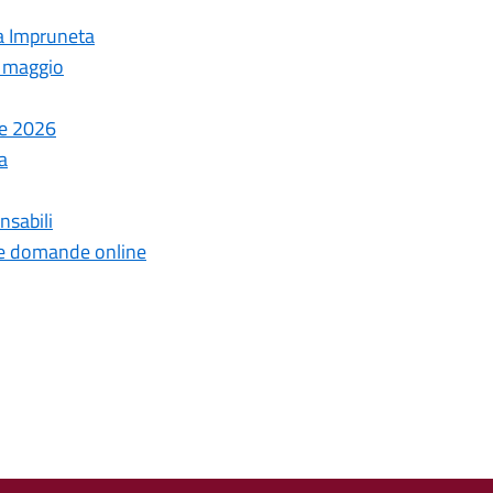
 a Impruneta
3 maggio
te 2026
a
nsabili
 le domande online