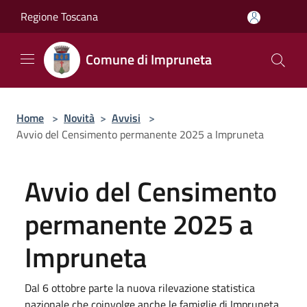
Salta al contenuto principale
Regione Toscana
Comune di Impruneta
Home
>
Novità
>
Avvisi
>
Avvio del Censimento permanente 2025 a Impruneta
Avvio del Censimento
permanente 2025 a
Impruneta
Dal 6 ottobre parte la nuova rilevazione statistica
nazionale che coinvolge anche le famiglie di Impruneta