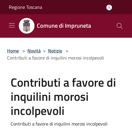
Salta al contenuto principale
Regione Toscana
Comune di Impruneta
Home
>
Novità
>
Notizie
>
Contributi a favore di inquilini morosi incolpevoli
Contributi a favore di
inquilini morosi
incolpevoli
Contributi a favore di inquilini morosi incolpevoli