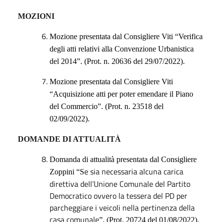
MOZIONI
Mozione
presentata da
l
Consiglier
e
Viti
“
Verifica
degli atti relativi alla Convenzione Urbanistica
del 2014
”. (Prot. n.
20636
del 29/07
/2022
).
Mozione
presentata da
l
Consiglier
e
Viti
“Acquisizione atti per poter emendare il Piano
del Commercio”. (Prot. n.
23518
del
02/09
/2022
).
DOMANDE DI ATTUALITÀ
Domanda di attualità presentata dal Consigliere
e sia necessaria alcuna carica
Zoppini “S
direttiva dell’Unione Comunale del Partito
Democratico ovvero la tessera del PD per
parcheggiare i veicoli nella pertinenza della
casa comunale
”. (Prot. 20724 del 01/08/2022).