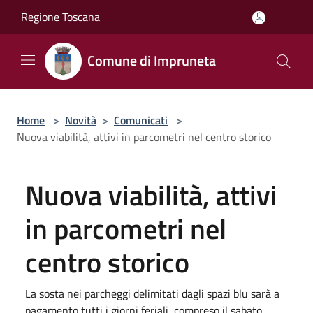
Salta al contenuto principale
Regione Toscana
Comune di Impruneta
Home
>
Novità
>
Comunicati
>
Nuova viabilità, attivi in parcometri nel centro storico
Nuova viabilità, attivi
in parcometri nel
centro storico
La sosta nei parcheggi delimitati dagli spazi blu sarà a
pagamento tutti i giorni feriali, compreso il sabato,