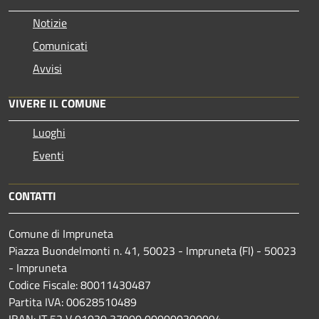
Notizie
Comunicati
Avvisi
VIVERE IL COMUNE
Luoghi
Eventi
CONTATTI
Comune di Impruneta
Piazza Buondelmonti n. 41, 50023 - Impruneta (FI) - 50023
- Impruneta
Codice Fiscale: 80011430487
Partita IVA: 00628510489
IBAN: IT 52 V 01030 37900 000000300094