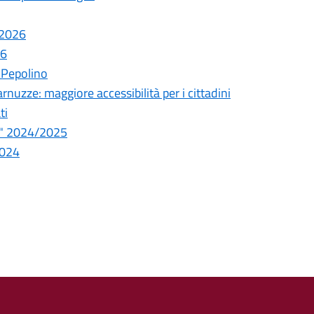
5/2026
26
o Pepolino
rnuzze: maggiore accessibilità per i cittadini
ti
la" 2024/2025
2024