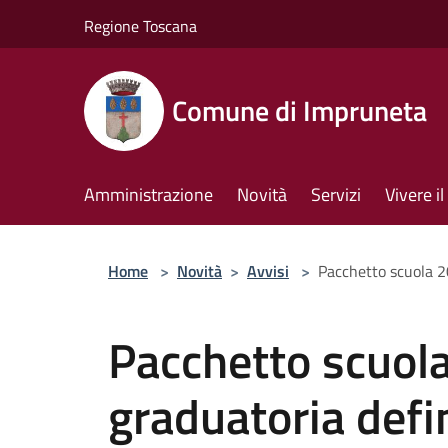
Salta al contenuto principale
Regione Toscana
Comune di Impruneta
Amministrazione
Novità
Servizi
Vivere 
Home
>
Novità
>
Avvisi
>
Pacchetto scuola 2
Pacchetto scuol
graduatoria defi