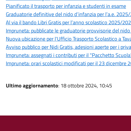
Pianificato il trasporto per infanzia e studenti in esame
Graduatorie definitive del nido d’infanzia per l’a.e. 202
Al via il bando Libri Gratis per l’anno scolastico 2025/20
Impruneta: pubblicate le graduatorie provvisorie del nid
Nuova ubicazione per l'Ufficio Trasporto Scolastico a Tava
Avviso pubblico per Nidi Gratis, adesioni aperte per i priva
Impruneta: assegnati i contributi per il "Pacchetto Scuo
Impruneta: orari scolastici modificati per il 23 dicembre 
Ultimo aggiornamento
: 18 ottobre 2024, 10:45