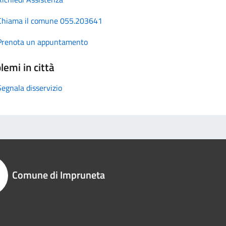
Chiama il comune 055.203641
Prenota un appuntamento
lemi in città
Segnala disservizio
Comune di Impruneta