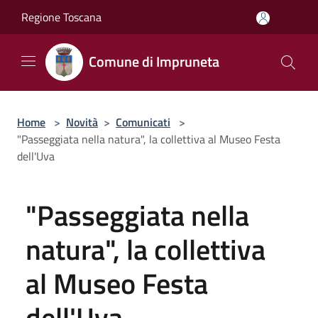
Salta al contenuto principale
Regione Toscana
Comune di Impruneta
Home
>
Novità
>
Comunicati
>
"Passeggiata nella natura", la collettiva al Museo Festa
dell'Uva
"Passeggiata nella
natura", la collettiva
al Museo Festa
dell'Uva