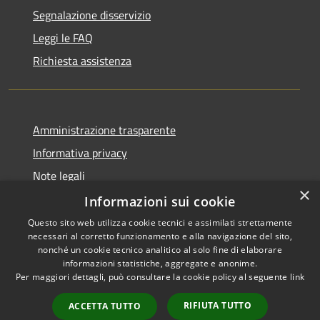
Segnalazione disservizio
Leggi le FAQ
Richiesta assistenza
Amministrazione trasparente
Informativa privacy
Note legali
×
Dichiarazione di accessibilità
Informazioni sui cookie
Questo sito web utilizza cookie tecnici e assimilati strettamente
necessari al corretto funzionamento e alla navigazione del sito,
nonché un cookie tecnico analitico al solo fine di elaborare
informazioni statistiche, aggregate e anonime.
RSS
Copyright © 2026 • Comune di
Per maggiori dettagli, può consultare la cookie policy al seguente
link
Accessibilità
Impruneta • Powered by
Privacy
Municipium
Accesso
•
RIFIUTA TUTTO
ACCETTA TUTTO