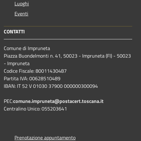
Luoghi
Eventi
CONTATTI
Comune di Impruneta
Piazza Buondelmonti n. 41, 50023 - Impruneta (FI) - 50023
- Impruneta
Codice Fiscale: 80011430487
Partita IVA: 00628510489
IBAN: IT 52 V 01030 37900 000000300094
PEC:
comune.impruneta@postacert.toscana.it
Centralino Unico: 055203641
Prenotazione appuntamento