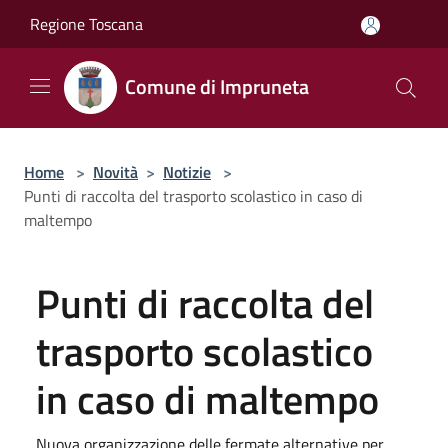
Salta al contenuto principale
Regione Toscana
Comune di Impruneta
Home
>
Novità
>
Notizie
>
Punti di raccolta del trasporto scolastico in caso di
maltempo
Punti di raccolta del
trasporto scolastico
in caso di maltempo
Nuova organizzazione delle fermate alternative per