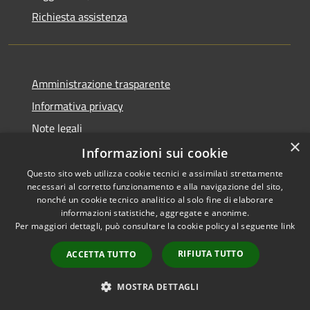
Richiesta assistenza
Amministrazione trasparente
Informativa privacy
Note legali
×
Dichiarazione di accessibilità
Informazioni sui cookie
Questo sito web utilizza cookie tecnici e assimilati strettamente
necessari al corretto funzionamento e alla navigazione del sito,
nonché un cookie tecnico analitico al solo fine di elaborare
informazioni statistiche, aggregate e anonime.
RSS
Copyright © 2026 • Comune di
Per maggiori dettagli, può consultare la cookie policy al seguente
link
Accessibilità
Impruneta • Powered by
Privacy
Municipium
Accesso
•
RIFIUTA TUTTO
ACCETTA TUTTO
Cookie
redazione
Mappa del sito
MOSTRA DETTAGLI