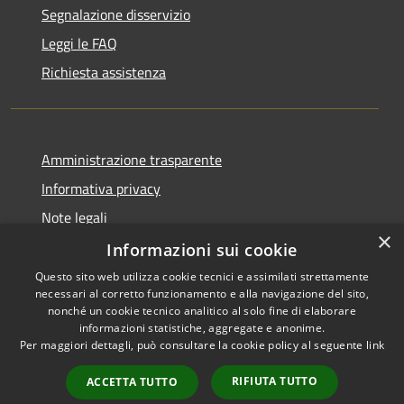
Segnalazione disservizio
Leggi le FAQ
Richiesta assistenza
Amministrazione trasparente
Informativa privacy
Note legali
×
Dichiarazione di accessibilità
Informazioni sui cookie
Questo sito web utilizza cookie tecnici e assimilati strettamente
necessari al corretto funzionamento e alla navigazione del sito,
nonché un cookie tecnico analitico al solo fine di elaborare
informazioni statistiche, aggregate e anonime.
RSS
Copyright © 2026 • Comune di
Per maggiori dettagli, può consultare la cookie policy al seguente
link
Accessibilità
Impruneta • Powered by
Privacy
Municipium
Accesso
•
RIFIUTA TUTTO
ACCETTA TUTTO
Cookie
redazione