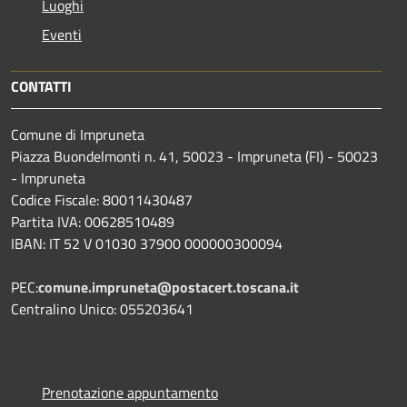
Luoghi
Eventi
CONTATTI
Comune di Impruneta
Piazza Buondelmonti n. 41, 50023 - Impruneta (FI) - 50023
- Impruneta
Codice Fiscale: 80011430487
Partita IVA: 00628510489
IBAN: IT 52 V 01030 37900 000000300094
PEC:
comune.impruneta@postacert.toscana.it
Centralino Unico: 055203641
Prenotazione appuntamento