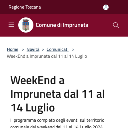
Salta al contenuto principale
Regione Toscana
Comune di Impruneta
Home
>
Novità
>
Comunicati
>
WeekEnd a Impruneta dal 11 al 14 Luglio
WeekEnd a
Impruneta dal 11 al
14 Luglio
Il programma completo degli eventi sul territorio
comunale del weekend dal 11 al 14 Luglio 2024