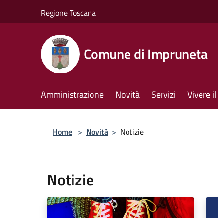
Salta al contenuto principale
Regione Toscana
Comune di Impruneta
Amministrazione
Novità
Servizi
Vivere 
Home
>
Novità
>
Notizie
Notizie