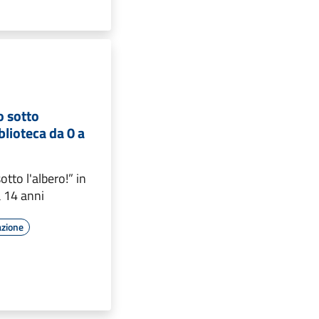
o sotto
iblioteca da 0 a
otto l'albero!” in
a 14 anni
azione