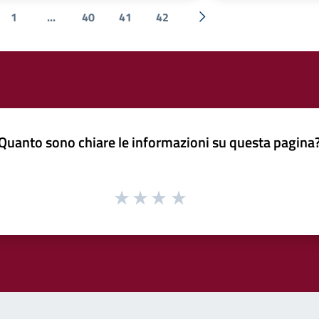
1
...
40
41
42
ecedente
Successiva »
Quanto sono chiare le informazioni su questa pagina