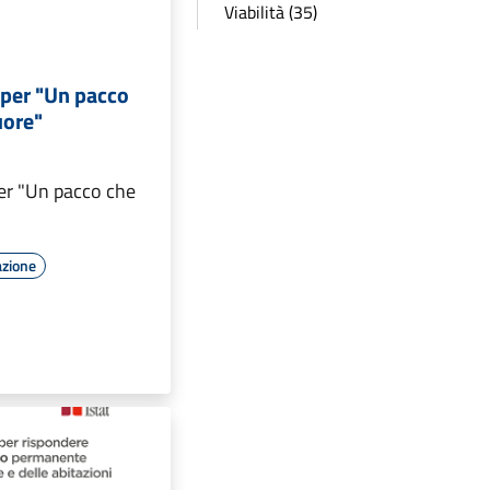
Viabilità (35)
per "Un pacco
uore"
er "Un pacco che
azione