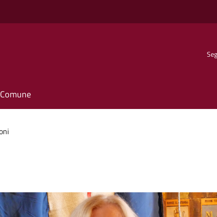
Seg
il Comune
oni