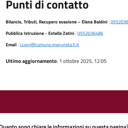
Punti di contatto
Bilancio, Tributi, Recupero evasione – Elena Baldini
:
055203
Pubblica Istruzione - Estella Zatini
:
0552036486
Email
:
l.cioni@comune.impruneta.fi.it
Ultimo aggiornamento
: 1 ottobre 2025, 12:05
Quanto sono chiare le informazioni su questa pagina