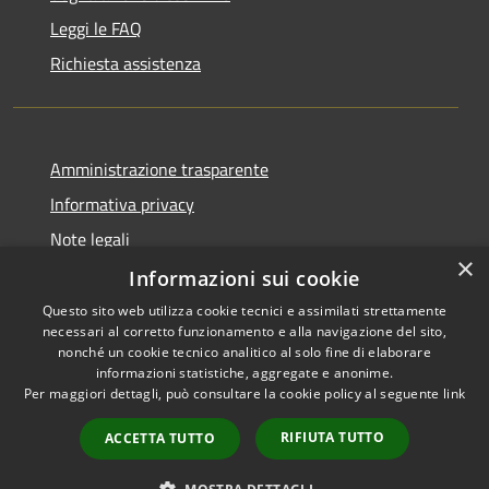
Leggi le FAQ
Richiesta assistenza
Amministrazione trasparente
Informativa privacy
Note legali
×
Dichiarazione di accessibilità
Informazioni sui cookie
Questo sito web utilizza cookie tecnici e assimilati strettamente
necessari al corretto funzionamento e alla navigazione del sito,
nonché un cookie tecnico analitico al solo fine di elaborare
informazioni statistiche, aggregate e anonime.
RSS
Copyright © 2026 • Comune di
Per maggiori dettagli, può consultare la cookie policy al seguente
link
Accessibilità
Impruneta • Powered by
Privacy
Municipium
Accesso
•
RIFIUTA TUTTO
ACCETTA TUTTO
Cookie
redazione
Mappa del sito