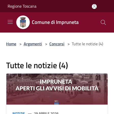
Salta al contenuto principale
Regione Toscana
Comune di Impruneta
Home
>
Argomenti
>
Concorsi
>
Tutte le notizie (4)
Tutte le notizie (4)
NOTIZIE
29 APRILE 2026