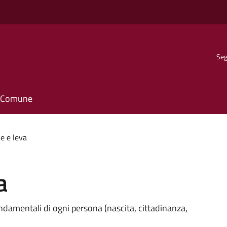
Seg
il Comune
le e leva
a
ondamentali di ogni persona (nascita, cittadinanza,