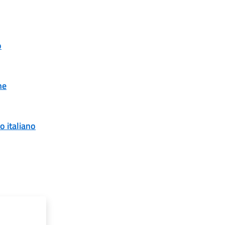
o
ne
o italiano