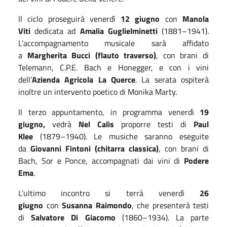
Il ciclo proseguirà venerdì
12 giugno
con
Manola
Viti
dedicata ad
Amalia Guglielminetti
(1881–1941).
L’accompagnamento musicale sarà affidato
a
Margherita Bucci (flauto traverso)
, con brani di
Telemann, C.P.E. Bach e Honegger, e con i vini
dell’
Azienda Agricola La Querce
. La serata ospiterà
inoltre un intervento poetico di Monika Marty.
Il terzo appuntamento, in programma venerdì
19
giugno,
vedrà
Nel Calis
proporre testi di
Paul
Klee
(1879–1940). Le musiche saranno eseguite
da
Giovanni Fintoni (chitarra classica)
, con brani di
Bach, Sor e Ponce, accompagnati dai vini di
Podere
Ema
.
L’ultimo incontro si terrà venerdì
26
giugno
con
Susanna Raimondo
, che presenterà testi
di
Salvatore Di Giacomo
(1860–1934). La parte