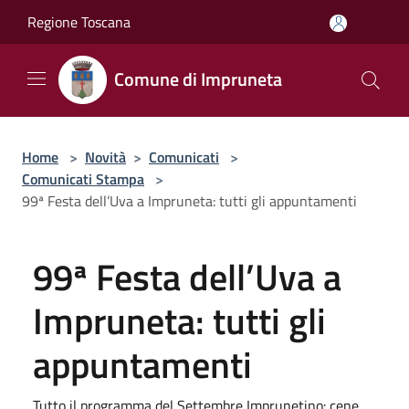
Salta al contenuto principale
Regione Toscana
Comune di Impruneta
Home
>
Novità
>
Comunicati
>
Comunicati Stampa
>
99ª Festa dell’Uva a Impruneta: tutti gli appuntamenti
99ª Festa dell’Uva a
Impruneta: tutti gli
appuntamenti
Tutto il programma del Settembre Imprunetino: cene