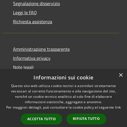
Segnalazione disservizio
Leggi le FAQ
Richiesta assistenza
Amministrazione trasparente
Informativa privacy
Note legali
×
Dichiarazione di accessibilità
Informazioni sui cookie
Questo sito web utilizza cookie tecnici e assimilati strettamente
necessari al corretto funzionamento e alla navigazione del sito,
nonché un cookie tecnico analitico al solo fine di elaborare
informazioni statistiche, aggregate e anonime.
RSS
Copyright © 2026 • Comune di
Per maggiori dettagli, può consultare la cookie policy al seguente
link
Accessibilità
Impruneta • Powered by
Privacy
Municipium
Accesso
•
RIFIUTA TUTTO
ACCETTA TUTTO
Cookie
redazione