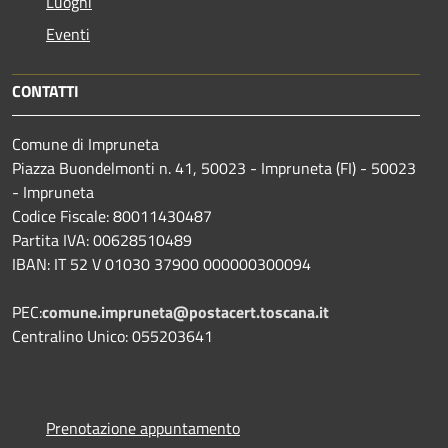
Luoghi
Eventi
CONTATTI
Comune di Impruneta
Piazza Buondelmonti n. 41, 50023 - Impruneta (FI) - 50023
- Impruneta
Codice Fiscale: 80011430487
Partita IVA: 00628510489
IBAN: IT 52 V 01030 37900 000000300094
PEC:
comune.impruneta@postacert.toscana.it
Centralino Unico: 055203641
Prenotazione appuntamento