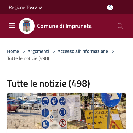
Salta al contenuto principale
Regione Toscana
Comune di Impruneta
Home
>
Argomenti
>
Accesso all'informazione
>
Tutte le notizie (498)
Tutte le notizie (498)