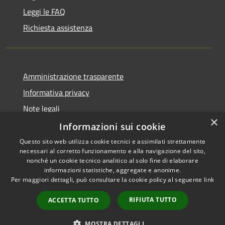
Leggi le FAQ
Richiesta assistenza
Amministrazione trasparente
Informativa privacy
Note legali
×
Dichiarazione di accessibilità
Informazioni sui cookie
Questo sito web utilizza cookie tecnici e assimilati strettamente
necessari al corretto funzionamento e alla navigazione del sito,
nonché un cookie tecnico analitico al solo fine di elaborare
informazioni statistiche, aggregate e anonime.
RSS
Copyright © 2026 • Comune di
Per maggiori dettagli, può consultare la cookie policy al seguente
link
Accessibilità
Impruneta • Powered by
Privacy
Municipium
Accesso
•
RIFIUTA TUTTO
ACCETTA TUTTO
Cookie
redazione
Mappa del sito
MOSTRA DETTAGLI