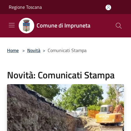
Salta al contenuto principale
Regione Toscana
Comune di Impruneta
Home
>
Novità
>
Comunicati Stampa
Novità: Comunicati Stampa