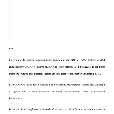
***
FiberCop è la società infrastrutturale controllata da TIM (al 58%) insieme a KKR
Infrastructure (37,5%) e Fastweb (4,5%) e ha come obiettivo la digitalizzazione del Paese
tramite lo sviluppo di connessioni in fibra ottica con tecnologia Fiber-to-the-home (FTTH).
FiberCop opera sulla base del modello di coinvestimento e rappresenta il primo caso in Europa
di applicazione su scala nazionale del nuovo Codice Europeo delle Comunicazioni
Elettroniche.
La società fornisce agli operatori servizi di accesso passivi in fibra ottica, operando con la