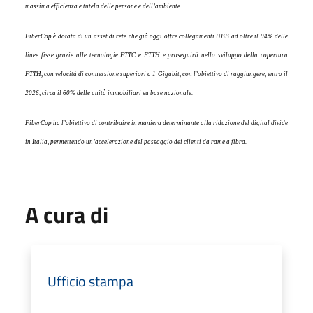
massima efficienza e tutela delle persone e dell’ambiente.
FiberCop è dotata di un asset di rete che già
oggi
offre collegamenti UBB ad oltre il 94% delle
linee fisse grazie alle tecnologie FTTC e FTTH e proseguirà nello sviluppo della copertura
FTTH, con velocità di connessione superiori a 1 Gigabit, con l’obiettivo di raggiungere, entro il
2026, circa il 60% delle unità immobiliari su base nazionale.
FiberCop ha l’obiettivo di contribuire in maniera determinante alla riduzione del digital divide
in Italia, permettendo un’accelerazione del passaggio dei clienti da rame a fibra.
A cura di
Ufficio stampa