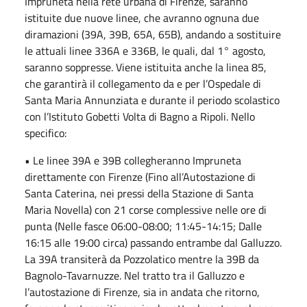
Impruneta nella rete urbana di Firenze, saranno
istituite due nuove linee, che avranno ognuna due
diramazioni (39A, 39B, 65A, 65B), andando a sostituire
le attuali linee 336A e 336B, le quali, dal 1° agosto,
saranno soppresse. Viene istituita anche la linea 85,
che garantirà il collegamento da e per l’Ospedale di
Santa Maria Annunziata e durante il periodo scolastico
con l’Istituto Gobetti Volta di Bagno a Ripoli. Nello
specifico:
• Le linee 39A e 39B collegheranno Impruneta
direttamente con Firenze (Fino all’Autostazione di
Santa Caterina, nei pressi della Stazione di Santa
Maria Novella) con 21 corse complessive nelle ore di
punta (Nelle fasce 06:00-08:00; 11:45-14:15; Dalle
16:15 alle 19:00 circa) passando entrambe dal Galluzzo.
La 39A transiterà da Pozzolatico mentre la 39B da
Bagnolo-Tavarnuzze. Nel tratto tra il Galluzzo e
l’autostazione di Firenze, sia in andata che ritorno,