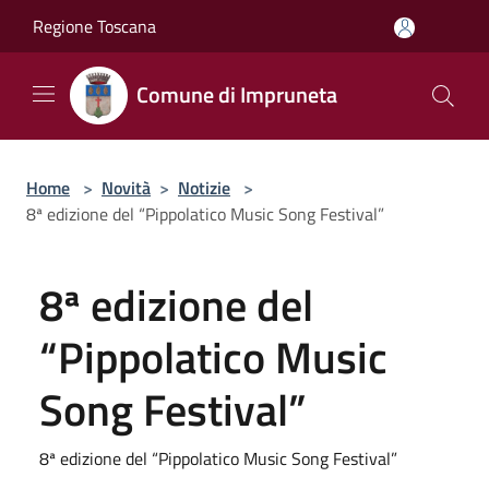
Salta al contenuto principale
Regione Toscana
Comune di Impruneta
Home
>
Novità
>
Notizie
>
8ª edizione del “Pippolatico Music Song Festival”
8ª edizione del
“Pippolatico Music
Song Festival”
8ª edizione del “Pippolatico Music Song Festival”