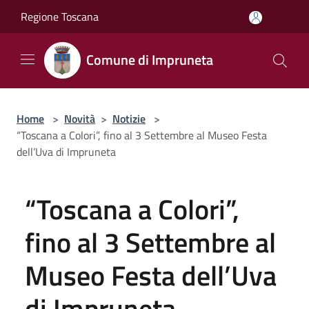
Salta al contenuto principale
Regione Toscana
Comune di Impruneta
Home
>
Novità
>
Notizie
>
“Toscana a Colori”, fino al 3 Settembre al Museo Festa
dell’Uva di Impruneta
“Toscana a Colori”,
fino al 3 Settembre al
Museo Festa dell’Uva
di Impruneta