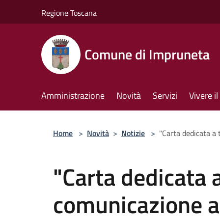
Salta al contenuto principale
Regione Toscana
Comune di Impruneta
Amministrazione
Novità
Servizi
Vivere 
Home
>
Novità
>
Notizie
>
"Carta dedicata a 
"Carta dedicata a 
comunicazione ai