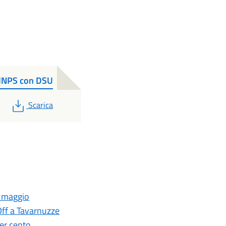
o INPS con DSU
PDF
Scarica
3 maggio
Off a Tavarnuzze
per cento