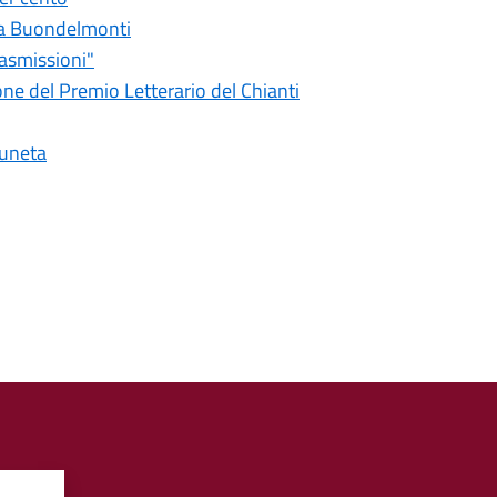
zza Buondelmonti
rasmissioni"
zione del Premio Letterario del Chianti
runeta