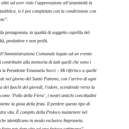
oltre ad aver visto l’approvazione all’unanimità in
bblica, si è poi completato con la condivisione con
nte”.
protagonista, in qualità di soggetto capofila del
tà, produttive e non profit.
dell’Amministrazione Comunale legato ad un evento
contribuire alla memoria di tutti quelli che sono i
a la Presidente Emanuela Secci
– Mi riferisco a quelle
ade nel giorno del Santo Patrono, con l’arrivo di ogni
esa dei fuochi del giovedì, l’odore, scendendo verso la
ome ‘Pollo della Fiera’, i nostri antichi concittadini
sieme la gioia della festa. Il perdere questo tipo di
stra vita. È compito della Proloco mantenere nel
le che identificano in modo esclusivo Impruneta.
 forze per dare vita ad una festosa settimana”.