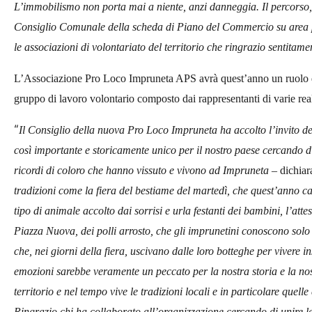
L’immobilismo non porta mai a niente, anzi danneggia. Il percorso, 
Consiglio Comunale della scheda di Piano del Commercio su area pu
le associazioni di volontariato del territorio che ringrazio sentitame
L’Associazione Pro Loco Impruneta APS avrà quest’anno un ruolo da 
gruppo di lavoro volontario composto dai rappresentanti di varie real
“
Il Consiglio della nuova Pro Loco Impruneta ha accolto l’invito 
così importante e storicamente unico per il nostro paese cercando di 
ricordi di coloro che hanno vissuto e vivono ad Impruneta –
dichiar
tradizioni come la fiera del bestiame del martedì, che quest’anno c
tipo di animale accolto dai sorrisi e urla festanti dei bambini, l’att
Piazza Nuova, dei polli arrosto, che gli imprunetini conoscono solo c
che, nei giorni della fiera, uscivano dalle loro botteghe per vivere in
emozioni sarebbe veramente un peccato per la nostra storia e la no
territorio e nel tempo vive le tradizioni locali e in particolare quel
Ringrazio chi ha collaborato all’organizzazione cercando di unire le