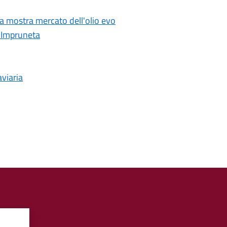
la mostra mercato dell'olio evo
d Impruneta
aviaria