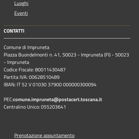
Luoghi
Eventi
CONTATTI
Comune di Impruneta
Piazza Buondelmonti n. 41, 50023 - Impruneta (FI) - 50023
- Impruneta
Codice Fiscale: 80011430487
Partita IVA: 00628510489
IBAN: IT 52 V 01030 37900 000000300094
PEC:
comune.impruneta@postacert.toscana.it
Centralino Unico: 055203641
Prenotazione appuntamento