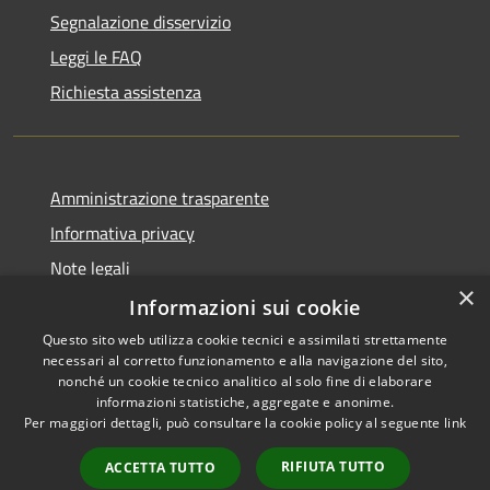
Segnalazione disservizio
Leggi le FAQ
Richiesta assistenza
Amministrazione trasparente
Informativa privacy
Note legali
×
Dichiarazione di accessibilità
Informazioni sui cookie
Questo sito web utilizza cookie tecnici e assimilati strettamente
necessari al corretto funzionamento e alla navigazione del sito,
nonché un cookie tecnico analitico al solo fine di elaborare
informazioni statistiche, aggregate e anonime.
RSS
Copyright © 2026 • Comune di
Per maggiori dettagli, può consultare la cookie policy al seguente
link
Accessibilità
Impruneta • Powered by
Privacy
Municipium
Accesso
•
RIFIUTA TUTTO
ACCETTA TUTTO