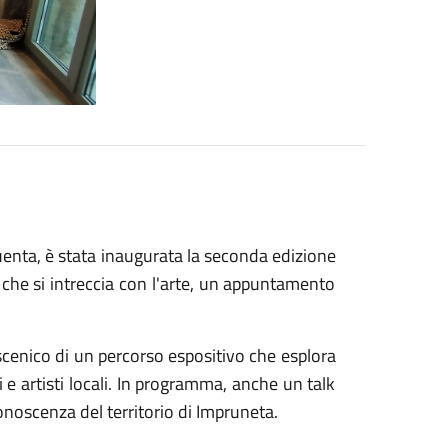
uenta, è
stata
inaugurata
la
seconda
edizione
o
che
si
intreccia
con
l'arte,
un
appuntamento
scenico
di
un
percorso
espositivo
che
esplora
ni
e
artisti
locali.
In
programma,
anche
un
talk
onoscenza
del
territorio
di
Impruneta.