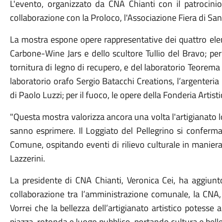
L'evento,
organizzato
da
CNA
Chianti
con
il
patrocini
collaborazione
con
la
Proloco,
l'Associazione
Fiera
di
Sa
La
mostra
espone
opere
rappresentative
dei
quattro
ele
Carbone-
Wine
Jars
e
dello
scultore
Tullio
del
Bravo;
pe
tornitura
di
legno
di
recupero,
e
del
laboratorio
Teorem
laboratorio
orafo
Sergio
Batacchi
Creations,
l’
argenteria
di
Paolo
Luzzi;
per
il
fuoco,
le
opere
della
Fonderia
Artist
"
Questa
mostra
valorizza
ancora
una
volta
l'artigianato
sanno
esprimere.
Il
Loggiato
del
Pellegrino
si
conferm
Comune,
ospitando
eventi
di
rilievo
culturale
in
manier
Lazzerini
.
La
presidente
di
CNA
Chianti,
Veronica
Cei,
ha
aggiunt
collaborazione
tra
l’
amministrazione
comunale,
la
CNA
Vorrei
che
la
bellezza
dell’
artigianato
artistico
potesse
a
piazza,
rotonda
e
luogo
pubblico,
portando
cultura
e
bell