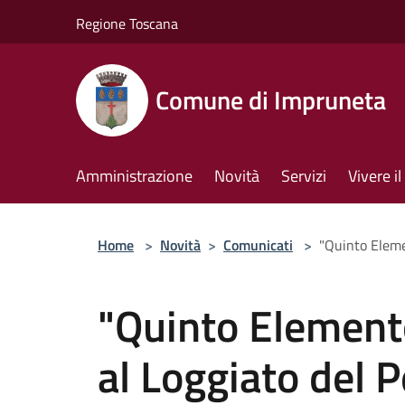
Salta al contenuto principale
Regione Toscana
Comune di Impruneta
Amministrazione
Novità
Servizi
Vivere 
Home
>
Novità
>
Comunicati
>
"Quinto Eleme
"Quinto Elemento
al Loggiato del P