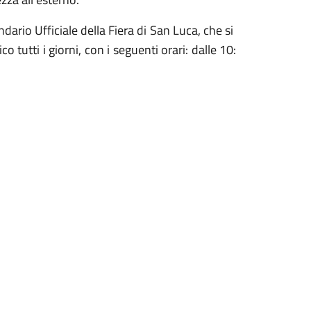
ndario
Ufficiale
della
Fiera
di
San
Luca,
che
si
lico
tutti
i
giorni,
con
i
seguenti
orari:
dalle
10: