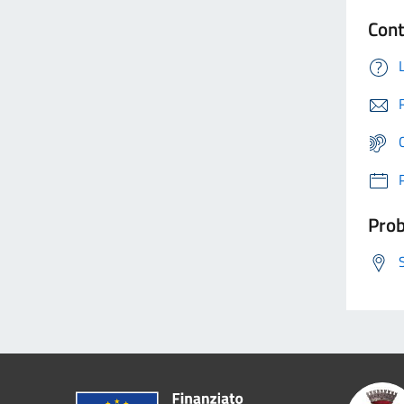
Cont
Prob