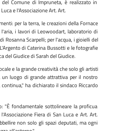
o
del
Comune
di
Impruneta
, è
realizzato
in
n
Luca
e
l'Associazione
Art.
Art
.
menti:
per
la
terra,
le
creazioni
della
Fornace
r
l'aria,
i
lavori
di
Leowoodart,
laboratorio
di
a
di
Rosanna
Scarpelli;
per
l'acqua,
i
gioielli
del
L'Argento
di
Caterina
Bussotti
e
le
fotografie
ica
del
Giudice
di
Sarah
del
Giudice.
locale
e
la
grande
creatività
che
solo
gli
artisti
a
un
luogo
di
grande
attrattiva
per
il
nostro
a
continua,"
ha
dichiarato
il
sindaco
Riccardo
o: "È
fondamentale
sottolineare
la
proficua
,
l'Associazione
Fiera
di
San
Luca
e
Art.
Art.
bbellire
non
solo
gli
spazi
deputati,
ma
ogni
ezza
all’
esterno."