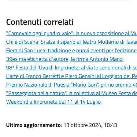
Contenuti correlati
"Carnevale ogni quadro vale": la nuova esposizione al M
Chi è di Scena! Si alza il sipario al Teatro Moderno di Tav
Fiera di San Luca: tradizione e nuovi eventi per l'edizion
39esima etichetta d’autore, la firma Antonio Manzi
98ª Festa dell'Uva di Impruneta: al via le cene rionali di 
L'arte di Franco Berretti e Piero Gensini al Loggiato del P
Premio Nazionale di Poesia “Mario Gori”, primo premio 
"Passeggiata nella natura", la collettiva al Museo Festa d
WeekEnd a Impruneta dal 11 al 14 Luglio
Ultimo aggiornamento
: 13 ottobre 2024, 18:43