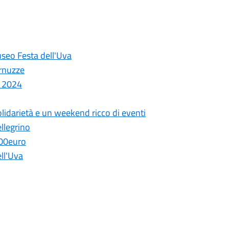
useo Festa dell'Uva
arnuzze
e 2024
solidarietà e un weekend ricco di eventi
ellegrino
400euro
ell'Uva