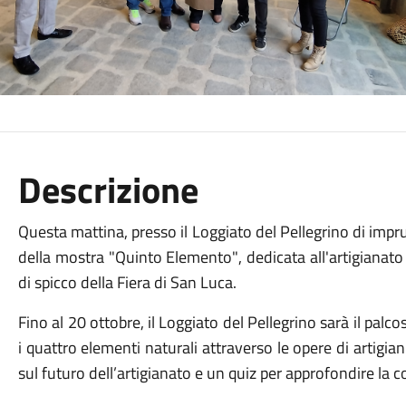
Descrizione
Questa
mattina,
presso
il
Loggiato
del
Pellegrino
di
impr
della
mostra
"
Quinto
Elemento"
,
dedicata
all'artigianat
di
spicco
della
Fiera
di
San
Luca.
Fino
al
20
ottobre,
il
Loggiato
del
Pellegrino
sarà
il
palco
i
quattro
elementi
naturali
attraverso
le
opere
di
artigia
sul
futuro
dell’
artigianato
e
un
quiz
per
approfondire
la
c